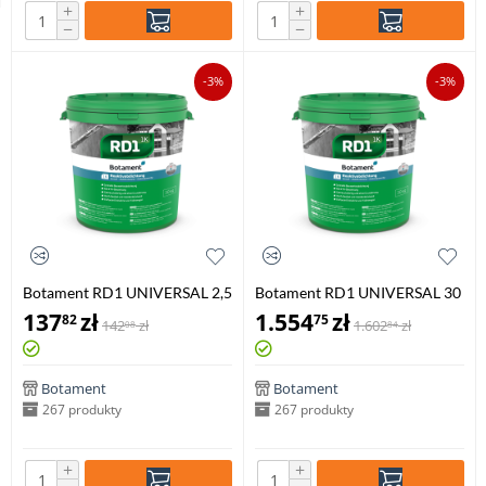
+
+
−
−
-3%
-3%
Botament RD1 UNIVERSAL 2,5
Botament RD1 UNIVERSAL 30
kg
KG
137
zł
1.554
zł
82
75
142
zł
1.602
zł
08
84
Botament
Botament
267 produkty
267 produkty
+
+