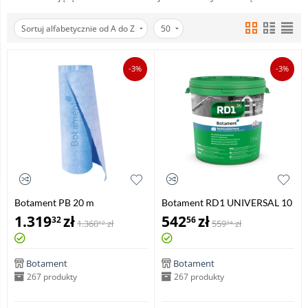
Sortuj alfabetycznie od A do Z
50
-3%
-3%
Botament PB 20 m
Botament RD1 UNIVERSAL 10
kg
1.319
zł
542
zł
32
56
1.360
zł
559
zł
12
34
Botament
Botament
267 produkty
267 produkty