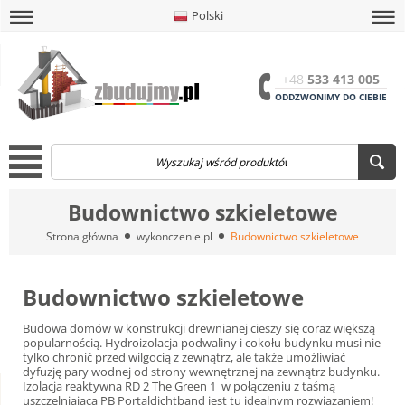
Polski
amknij
amknij menu
amknij menu
amknij menu
Menu
Otwór
+48
533 413 005
ODDZWONIMY DO CIEBIE
Menu
Budownictwo szkieletowe
Strona główna
wykonczenie.pl
Budownictwo szkieletowe
Budownictwo szkieletowe
Budowa domów w konstrukcji drewnianej cieszy się coraz większą
popularnością. Hydroizolacja podwaliny i cokołu budynku musi nie
tylko chronić przed wilgocią z zewnątrz, ale także umożliwiać
dyfuzję pary wodnej od strony wewnętrznej na zewnątrz budynku.
Izolacja reaktywna RD 2 The Green 1 w połączeniu z taśmą
uszczelniającą PB Portaldichtband jest tu idealnym rozwiązaniem!