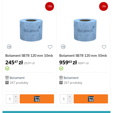
-3%
-3%
Botament SB78 120 mm 10mb
Botament SB78 120 mm 50mb
245
zł
959
zł
47
63
253
zł
989
zł
06
31
Botament
Botament
267 produkty
267 produkty
+
+
−
−