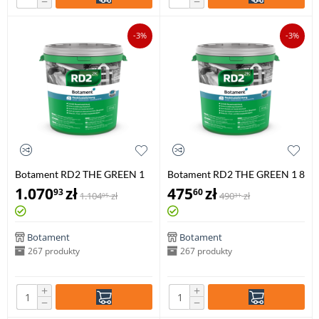
−
−
-3%
-3%
Botament RD2 THE GREEN 1
Botament RD2 THE GREEN 1 8
20 kg
kg
1.070
zł
475
zł
93
60
1.104
zł
490
zł
05
31
Botament
Botament
267 produkty
267 produkty
+
+
−
−