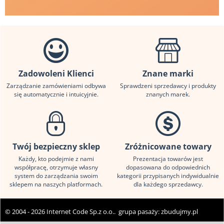
Zadowoleni Klienci
Znane marki
Zarządzanie zamówieniami odbywa
Sprawdzeni sprzedawcy i produkty
się automatycznie i intuicyjnie.
znanych marek.
Twój bezpieczny sklep
Zróżnicowane towary
Każdy, kto podejmie z nami
Prezentacja towarów jest
współpracę, otrzymuje własny
dopasowana do odpowiednich
system do zarządzania swoim
kategorii przypisanych indywidualnie
sklepem na naszych platformach.
dla każdego sprzedawcy.
© 2004 - 2026 Internet Code Sp.z o.o.. grupa pasaży:
zbudujmy.pl