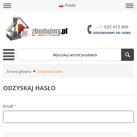
Polski
amknij
amknij menu
amknij menu
Menu
Otwór
+48
533 413 005
ODDZWONIMY DO CIEBIE
Menu
Strona główna
Odzyskaj hasło
ODZYSKAJ HASŁO
Email