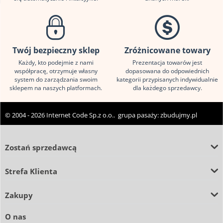
Twój bezpieczny sklep
Zróżnicowane towary
Każdy, kto podejmie z nami
Prezentacja towarów jest
współpracę, otrzymuje własny
dopasowana do odpowiednich
system do zarządzania swoim
kategorii przypisanych indywidualnie
sklepem na naszych platformach.
dla każdego sprzedawcy.
© 2004 - 2026 Internet Code Sp.z o.o.. grupa pasaży:
zbudujmy.pl
Zostań sprzedawcą
Strefa Klienta
Zakupy
O nas