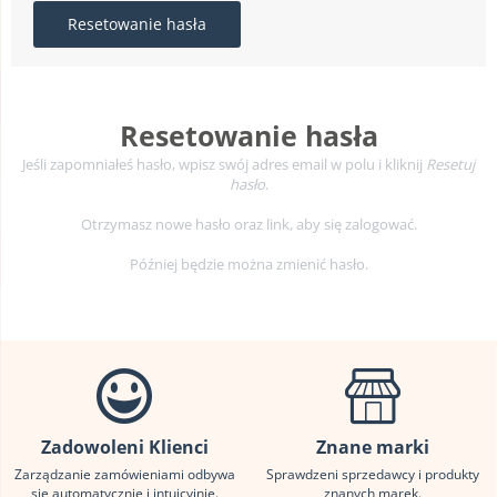
Resetowanie hasła
Resetowanie hasła
Jeśli zapomniałeś hasło, wpisz swój adres email w polu i kliknij
Resetuj
hasło
.
Otrzymasz nowe hasło oraz link, aby się zalogować.
Później będzie można zmienić hasło.
Zadowoleni Klienci
Znane marki
Zarządzanie zamówieniami odbywa
Sprawdzeni sprzedawcy i produkty
się automatycznie i intuicyjnie.
znanych marek.