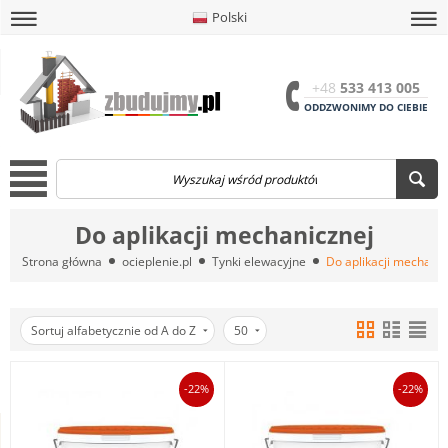
Polski
amknij
amknij menu
amknij menu
amknij menu
Menu
Otwór
+48
533 413 005
ODDZWONIMY DO CIEBIE
Menu
Do aplikacji mechanicznej
Strona główna
ocieplenie.pl
Tynki elewacyjne
Do aplikacji mechanic
Sortuj alfabetycznie od A do Z
50
-22%
-22%