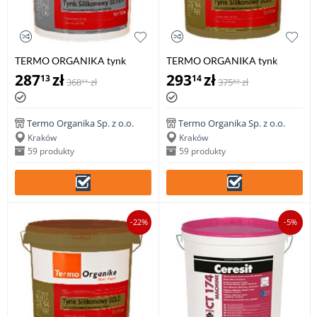
TERMO ORGANIKA tynk
TERMO ORGANIKA tynk
silikonowy SILVER TO-TSSm do
silikonowy TO-TSm GOLD TO-
287
zł
293
zł
13
14
368
zł
375
zł
11
82
aplikacji mechanicznej, 29 kg
TSGm do aplikacji
mechanicznej, 29 kg
Termo Organika Sp. z o.o.
Termo Organika Sp. z o.o.
Kraków
Kraków
59 produkty
59 produkty
-22%
-5%