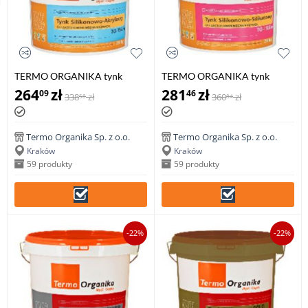
TERMO ORGANIKA tynk
TERMO ORGANIKA tynk
silikonowo-akrylowy TO-TSAm
silikonowo-silikatowy TO-
264
zł
281
zł
09
46
338
zł
360
zł
58
84
do aplikacji mechanicznej, 29
TSISIm do aplikacji
kg
mechanicznej, 29 kg
Termo Organika Sp. z o.o.
Termo Organika Sp. z o.o.
Kraków
Kraków
59 produkty
59 produkty
-22%
-22%