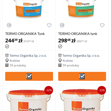
TERMO ORGANIKA Tynk
TERMO ORGANIKA tynk
akrylowy TO-TAm do aplikacji
polikrzemianowy TO-TPm do
244
zł
298
zł
39
48
313
zł
382
zł
32
67
mechanicznej, 29 kg
aplikacji mechanicznej, 29 kg
Termo Organika Sp. z o.o.
Termo Organika Sp. z o.o.
Kraków
Kraków
59 produkty
59 produkty
-22%
-22%