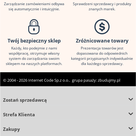
Zarządzanie zamówieniami odbywa
Sprawdzeni sprzedawcy i produkty
się automatycznie i intuicyjnie.
znanych marek.
Twój bezpieczny sklep
Zróżnicowane towary
Każdy, kto podejmie z nami
Prezentacja towarów jest
współpracę, otrzymuje własny
dopasowana do odpowiednich
system do zarządzania swoim
kategorii przypisanych indywidualnie
sklepem na naszych platformach.
dla każdego sprzedawcy.
© 2004 - 2026 Internet Code Sp.z o.o.. grupa pasaży:
zbudujmy.pl
Zostań sprzedawcą
Strefa Klienta
Zakupy