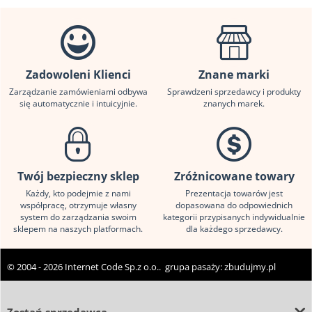
Zadowoleni Klienci
Znane marki
Zarządzanie zamówieniami odbywa
Sprawdzeni sprzedawcy i produkty
się automatycznie i intuicyjnie.
znanych marek.
Twój bezpieczny sklep
Zróżnicowane towary
Każdy, kto podejmie z nami
Prezentacja towarów jest
współpracę, otrzymuje własny
dopasowana do odpowiednich
system do zarządzania swoim
kategorii przypisanych indywidualnie
sklepem na naszych platformach.
dla każdego sprzedawcy.
© 2004 - 2026 Internet Code Sp.z o.o.. grupa pasaży:
zbudujmy.pl
Zostań sprzedawcą