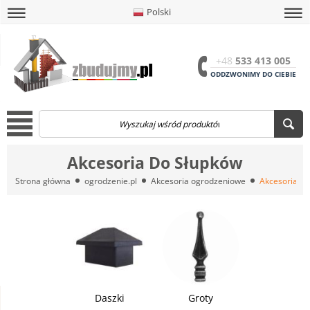
Polski
amknij
amknij menu
amknij menu
amknij menu
Menu
Otwór
+48
533 413 005
ODDZWONIMY DO CIEBIE
Menu
Akcesoria Do Słupków
Strona główna
ogrodzenie.pl
Akcesoria ogrodzeniowe
Akcesoria D
Daszki
Groty