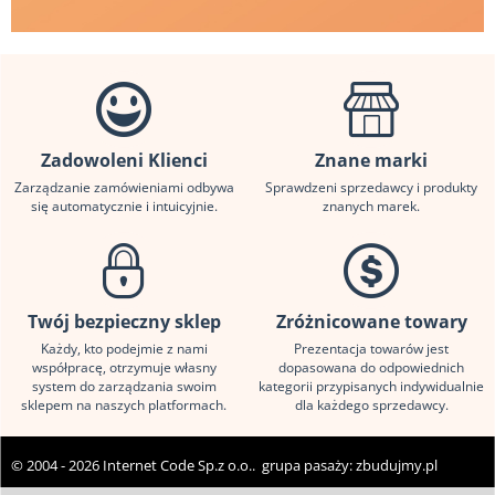
Zadowoleni Klienci
Znane marki
Zarządzanie zamówieniami odbywa
Sprawdzeni sprzedawcy i produkty
się automatycznie i intuicyjnie.
znanych marek.
Twój bezpieczny sklep
Zróżnicowane towary
Każdy, kto podejmie z nami
Prezentacja towarów jest
współpracę, otrzymuje własny
dopasowana do odpowiednich
system do zarządzania swoim
kategorii przypisanych indywidualnie
sklepem na naszych platformach.
dla każdego sprzedawcy.
© 2004 - 2026 Internet Code Sp.z o.o.. grupa pasaży:
zbudujmy.pl