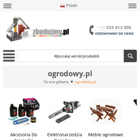
Polski
amknij
amknij menu
amknij menu
amknij menu
Menu
Otwór
+48
533 413 005
ODDZWONIMY DO CIEBIE
Menu
ogrodowy.pl
Strona główna
ogrodowy.pl
Akcesoria Do
Elektronarzedzia
Meble ogrodowe