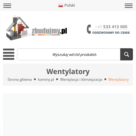
Polski
amknij
amknij menu
amknij menu
amknij menu
Menu
Otwór
+48
533 413 005
ODDZWONIMY DO CIEBIE
Menu
Wentylatory
Strona główna
kominy.pl
Wentylacja i klimatyzacja
Wentylatory