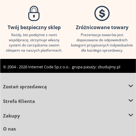
Twój bezpieczny sklep
Zróżnicowane towary
Każdy, kto podejmie z nami
Prezentacja towarów jest
współpracę, otrzymuje własny
dopasowana do odpowiednich
system do zarządzania swoim
kategorii przypisanych indywidualnie
sklepem na naszych platformach.
dla każdego sprzedawcy.
© 2004 - 2026 Internet Code Sp.z o.o.. grupa pasaży:
zbudujmy.pl
Zostań sprzedawcą
Strefa Klienta
Zakupy
O nas