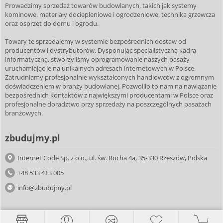
Prowadzimy sprzedaż towarów budowlanych, takich jak systemy
kominowe, materiały dociepleniowe i ogrodzeniowe, technika grzewcza
oraz osprzęt do domu i ogrodu.
Towary te sprzedajemy w systemie bezpośrednich dostaw od
producentów i dystrybutorów. Dysponując specjalistyczną kadrą
informatyczną, stworzyliśmy oprogramowanie naszych pasaży
uruchamiając je na unikalnych adresach internetowych w Polsce.
Zatrudniamy profesjonalnie wykształconych handlowców z ogromnym
doświadczeniem w branży budowlanej. Pozwoliło to nam na nawiązanie
bezpośrednich kontaktów z największymi producentami w Polsce oraz
profesjonalne doradztwo przy sprzedaży na poszczególnych pasażach
branżowych.
zbudujmy.pl
Internet Code Sp. z o.o., ul. św. Rocha 4a, 35-330 Rzeszów, Polska
+48 533 413 005
info@zbudujmy.pl
Strona główna
_ope