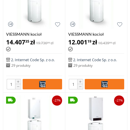
VIESSMANN kocioł
VIESSMANN kocioł
VITODENS 100-W 6,5-26,0 kW
VITODENS 100-W 8,8-35 kW z
14.407
zł
12.001
zł
35
19
19.736
zł
16.439
zł
09
99
z zasobnikiem c.w.u VITOCELL
zasobnikiem c.w.u VITOCELL
100-W poj. 150 l
100-W poj. 100 l
2. Internet Code Sp. z o.o.
2. Internet Code Sp. z o.o.
29 produkty
29 produkty
+
+
−
−
-27%
-27%