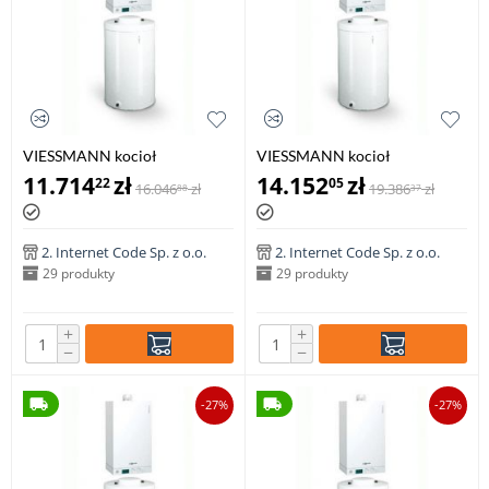
VIESSMANN kocioł
VIESSMANN kocioł
VITODENS 100-W 6,5-26,0 kW
VITODENS 100-W 6,5-26,0 kW
11.714
zł
14.152
zł
22
05
16.046
zł
19.386
zł
88
37
z zasobnikiem c.w.u VITOCELL
z zasobnikiem c.w.u VITOCELL
100-W poj. 100 l
100-W poj. 120 l
2. Internet Code Sp. z o.o.
2. Internet Code Sp. z o.o.
29 produkty
29 produkty
+
+
−
−
-27%
-27%