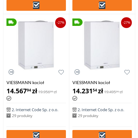
-27%
-27%
VIESSMANN kocioł
VIESSMANN kocioł
dwufunkcyjny VITODENS 111-
dwufunkcyjny VITODENS 222-
14.567
zł
14.231
zł
94
54
19.956
zł
19.495
zł
08
26
W 8,8-35,0 kW z zasobnikiem
W 6,5-19,0 kW z zasobnikiem
c.w.u
c.w.u [CLONE]
2. Internet Code Sp. z o.o.
2. Internet Code Sp. z o.o.
29 produkty
29 produkty