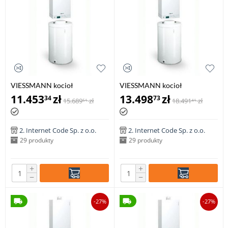
VIESSMANN kocioł
VIESSMANN kocioł
VITODENS 100-W 6,5-19 kW z
VITODENS 100-W 6,5-19,0 kW
11.453
zł
13.498
zł
34
73
15.689
zł
18.491
zł
51
41
zasobnikiem c.w.u VITOCELL
z zasobnikiem c.w.u VITOCELL
100-W poj. 100 l
100-W poj. 120 l
2. Internet Code Sp. z o.o.
2. Internet Code Sp. z o.o.
29 produkty
29 produkty
+
+
−
−
-27%
-27%