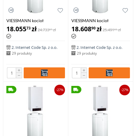
VIESSMANN kocioł
VIESSMANN kocioł
VITODENS 200-W 1,9-13,0 kW
VITODENS 200-W 1,9-19,0 kW
18.055
zł
18.608
zł
73
90
24.733
zł
25.491
zł
87
65
z zasobnikiem c.w.u VITOCELL
z zasobnikiem c.w.u VITOCELL
100-W poj. 100 l
100-W poj. 100 l
2. Internet Code Sp. z o.o.
2. Internet Code Sp. z o.o.
29 produkty
29 produkty
+
+
−
−
-27%
-27%