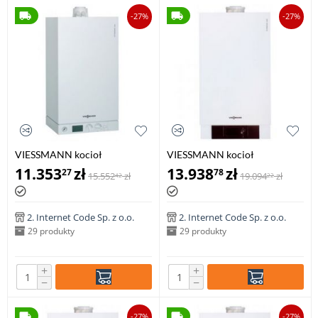
-27%
-27%
VIESSMANN kocioł
VIESSMANN kocioł
jednofunkcyjny VITODENS
jednofunkcyjny VITODENS
11.353
zł
13.938
zł
27
78
15.552
zł
19.094
zł
42
22
100-W 8,8-35 kW
200-W 1,9-13,0 kW z
regulatorem
stałotemperaturowym
Vitotronic 100, typ HC1B
2. Internet Code Sp. z o.o.
2. Internet Code Sp. z o.o.
29 produkty
29 produkty
+
+
−
−
-27%
-27%