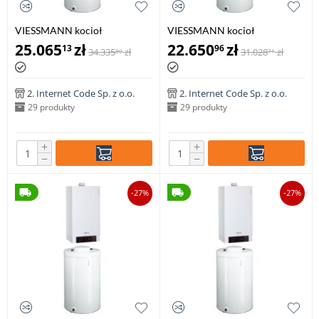
VIESSMANN kocioł
VIESSMANN kocioł
VITODENS 200-W 1.8-35,0 kW
VITODENS 200-W 1.9-19,0 kW
25.065
zł
22.650
zł
13
96
34.335
zł
31.028
zł
80
71
z zasobnikiem c.w.u VITOCELL
z zasobnikiem c.w.u VITOCELL
100-W poj. 150 l
100-W poj. 120 l
2. Internet Code Sp. z o.o.
2. Internet Code Sp. z o.o.
29 produkty
29 produkty
+
+
−
−
-27%
-27%