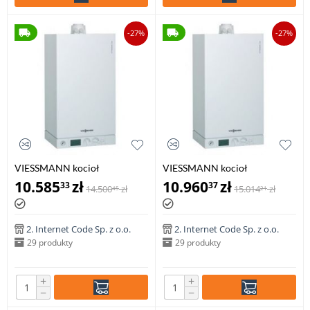
-27%
-27%
VIESSMANN kocioł
VIESSMANN kocioł
jednofunkcyjny VITODENS
jednofunkcyjny VITODENS
10.585
zł
10.960
zł
33
37
14.500
zł
15.014
zł
45
21
100-W 6,5-19 kW
100-W 6,5-26 kW
2. Internet Code Sp. z o.o.
2. Internet Code Sp. z o.o.
29 produkty
29 produkty
+
+
−
−