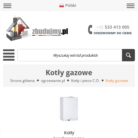
Polski
amknij
amknij menu
amknij menu
amknij menu
Menu
Otwór
+48
533 413 005
ODDZWONIMY DO CIEBIE
Menu
Kotły gazowe
Strona główna
ogrzewanie.pl
Kotły i piece C.O.
Kotły gazowe
Kotły