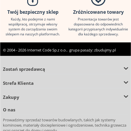
Twój bezpieczny sklep
Zróżnicowane towary
Każdy, kto podejmie z nami
Prezentacja towarów jest
współpracę, otrzymuje własny
dopasowana do odpowiednich
system do zarządzania swoim
kategorii przypisanych indywidualnie
sklepem na naszych platformach.
dla każdego sprzedawcy.
© 2004 - 2026 Internet Code Sp.z o.o.. grupa pasaży:
zbudujmy.pl
Zostań sprzedawcą
Strefa Klienta
Zakupy
O nas
Prowadzimy sprzedaż towarów budowlanych, takich jak systemy
kominowe, materiały dociepleniowe i ogrodzeniowe, technika grzewcza
oraz osprzęt do domu i ogrodu.