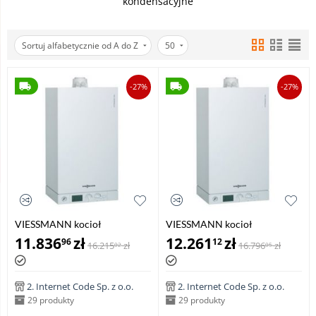
kondensacyjne
Sortuj alfabetycznie od A do Z
50
-27%
-27%
VIESSMANN kocioł
VIESSMANN kocioł
dwufunkcyjny VITODENS 100-
dwufunkcyjny VITODENS 100-
11.836
zł
12.261
zł
96
12
16.215
zł
16.796
zł
02
05
W 6,5-26,0 kW
W 8,8-35,0 kW
2. Internet Code Sp. z o.o.
2. Internet Code Sp. z o.o.
29 produkty
29 produkty