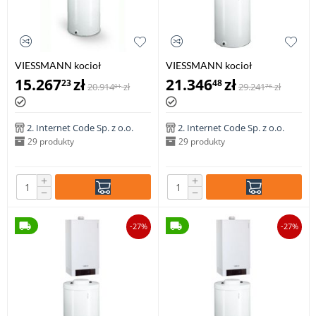
VIESSMANN kocioł
VIESSMANN kocioł
VITODENS 100-W 8,8-35,0 kW
VITODENS 200-W 1,8-35,0 kW
15.267
zł
21.346
zł
23
48
20.914
zł
29.241
zł
01
76
z zasobnikiem c.w.u VITOCELL
z zasobnikiem c.w.u VITOCELL
100-W poj. 120 l
100-W poj. 100 l
2. Internet Code Sp. z o.o.
2. Internet Code Sp. z o.o.
29 produkty
29 produkty
+
+
−
−
-27%
-27%