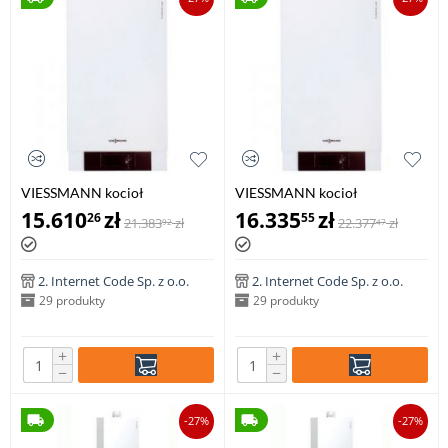
VIESSMANN kocioł
VIESSMANN kocioł
jednofunkcyjny VITODENS
jednofunkcyjny VITODENS
15.610
zł
16.335
zł
26
55
21.383
zł
22.377
zł
92
47
200-W 1,9-19,0 kW z
200-W 2,6-26,0 kW z
regulatorem
regulatorem
stałotemperaturowym
stałotemperaturowym
Vitotronic 100, typ HC1B
Vitotronic 100, typ HC1B
2. Internet Code Sp. z o.o.
2. Internet Code Sp. z o.o.
29 produkty
29 produkty
+
+
−
−
-27%
-27%