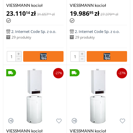
VIESSMANN kocioł
VIESSMANN kocioł
VITODENS 200-W 1.9-19,0 kW
VITODENS 200-W 2,6-26,0 kW
23.110
zł
19.986
zł
14
95
31.657
zł
27.379
zł
73
38
z zasobnikiem c.w.u VITOCELL
z zasobnikiem c.w.u VITOCELL
100-W poj. 150 l
100-W poj. 100 l
2. Internet Code Sp. z o.o.
2. Internet Code Sp. z o.o.
29 produkty
29 produkty
+
+
−
−
-27%
-27%
VIESSMANN kocioł
VIESSMANN kocioł