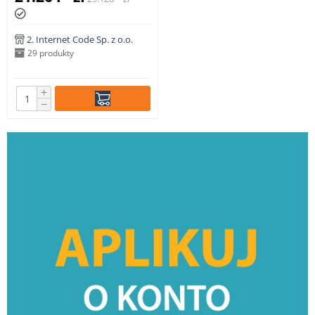
z wbudowanym zasobnikiem
c.w.u. 130 litrów
2. Internet Code Sp. z o.o.
29 produkty
+
−