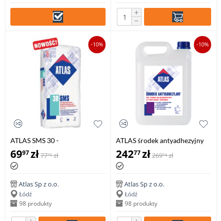
+
−
-10%
-10%
ATLAS SMS 30 -
ATLAS środek antyadhezyjny
szybkosprawny,
do form silikonowych o
69
zł
242
zł
97
77
77
zł
269
zł
75
74
samopoziomujący podkład
fakturze drewna, 5l
podłogowy (3-30 mm), 25 kg
Atlas Sp z o.o.
Atlas Sp z o.o.
Łódź
Łódź
98 produkty
98 produkty