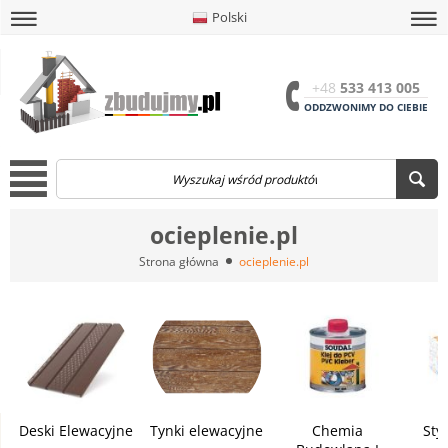
Polski
amknij
amknij menu
amknij menu
amknij menu
Menu
Otwór
+48
533 413 005
ODDZWONIMY DO CIEBIE
Menu
ocieplenie.pl
Strona główna
ocieplenie.pl
Deski Elewacyjne
Tynki elewacyjne
Chemia
Sty