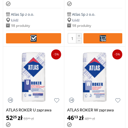
Atlas Sp z o.o.
Atlas Sp z o.o.
Łódź
Łódź
98 produkty
98 produkty
+
−
-5%
-5%
ATLAS ROKER U zaprawa
ATLAS ROKER W zaprawa
klejąca do płyt z wełny
klejąca do wełny mineralnej,
52
zł
46
zł
25
13
55
zł
48
zł
00
56
mineralnej oraz do zatapiania
25 kg
siatki, 25 kg