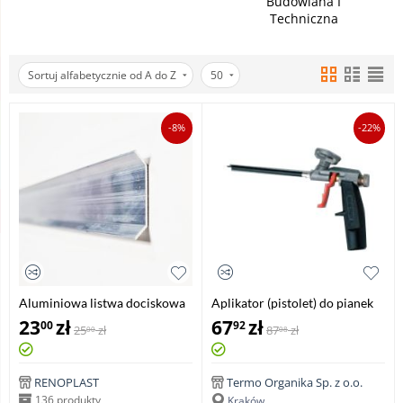
Budowlana I
Techniczna
Sortuj alfabetycznie od A do Z
50
-8%
-22%
Aluminiowa listwa dociskowa
Aplikator (pistolet) do pianek
do papy LD37 - 37 mm
poliuretanowych
23
zł
67
zł
00
92
25
zł
87
zł
00
08
RENOPLAST
Termo Organika Sp. z o.o.
136 produkty
Kraków