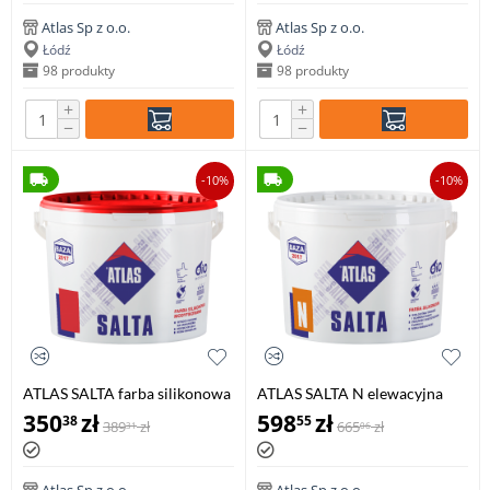
Atlas Sp z o.o.
Atlas Sp z o.o.
Łódź
Łódź
98 produkty
98 produkty
+
+
−
−
-10%
-10%
ATLAS SALTA farba silikonowa
ATLAS SALTA N elewacyjna
modyfikowana, 10 litr
farba silikonowa, 10 litr
350
zł
598
zł
38
55
389
zł
665
zł
31
06
Atlas Sp z o.o.
Atlas Sp z o.o.