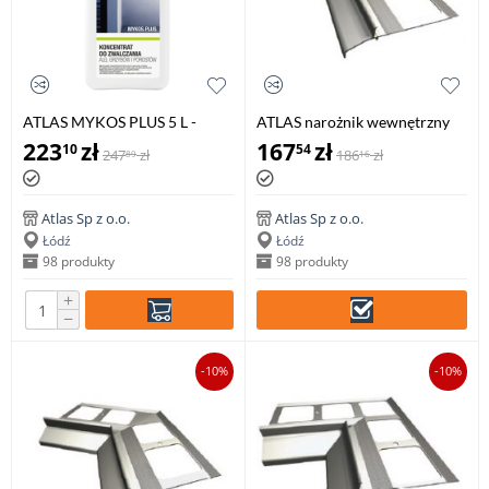
ATLAS MYKOS PLUS 5 L -
ATLAS narożnik wewnętrzny
koncentrat do zwalczania alg,
135° system 100, balkonowo-
223
zł
167
zł
10
54
247
zł
186
zł
89
16
grzybów i porostów
tarasowy (1 szt.)
Atlas Sp z o.o.
Atlas Sp z o.o.
Łódź
Łódź
98 produkty
98 produkty
+
−
-10%
-10%