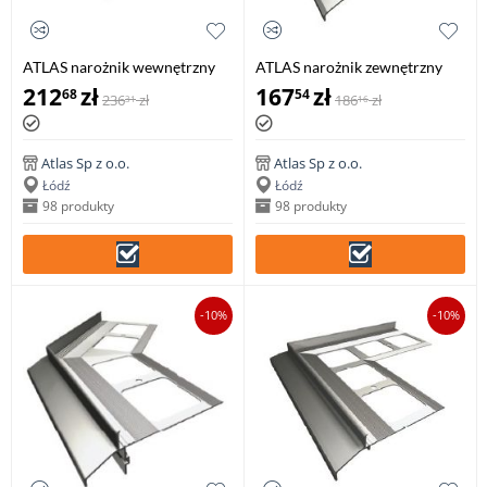
ATLAS narożnik wewnętrzny
ATLAS narożnik zewnętrzny
90° system 150, balkonowo-
135° system 100, balkonowo-
212
zł
167
zł
68
54
236
zł
186
zł
31
16
tarasowy (1 szt.)
tarasowy (1 szt.)
Atlas Sp z o.o.
Atlas Sp z o.o.
Łódź
Łódź
98 produkty
98 produkty
-10%
-10%