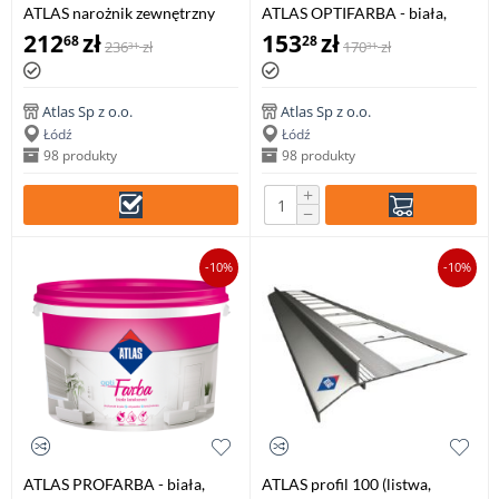
ATLAS narożnik zewnętrzny
ATLAS OPTIFARBA - biała,
90° system 150, balkonowo-
lateksowa farba wewnętrzna -
212
zł
153
zł
68
28
236
zł
170
zł
31
31
tarasowy (1 szt.)
10 litr
Atlas Sp z o.o.
Atlas Sp z o.o.
Łódź
Łódź
98 produkty
98 produkty
+
−
-10%
-10%
ATLAS PROFARBA - biała,
ATLAS profil 100 (listwa,