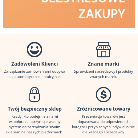
Zadowoleni Klienci
Znane marki
Zarządzanie zamówieniami odbywa
Sprawdzeni sprzedawcy i produkty
się automatycznie i intuicyjnie.
znanych marek.
Twój bezpieczny sklep
Zróżnicowane towary
Każdy, kto podejmie z nami
Prezentacja towarów jest
współpracę, otrzymuje własny
dopasowana do odpowiednich
system do zarządzania swoim
kategorii przypisanych indywidualnie
sklepem na naszych platformach.
dla każdego sprzedawcy.