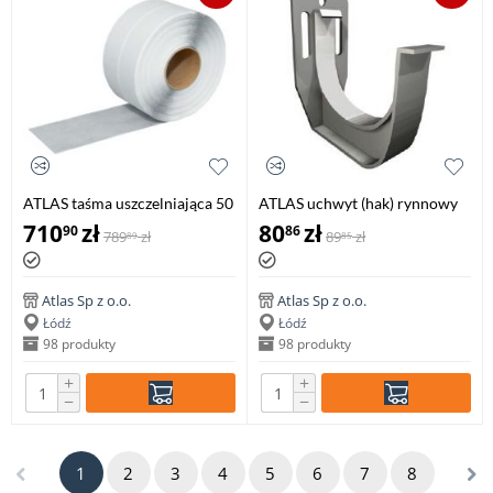
ATLAS taśma uszczelniająca 50
ATLAS uchwyt (hak) rynnowy
mb /szer. 12cm/
75 mm (4 szt.), brązowy z
710
zł
80
zł
90
86
789
zł
89
zł
89
85
wkrętami
Atlas Sp z o.o.
Atlas Sp z o.o.
Łódź
Łódź
98 produkty
98 produkty
+
+
−
−
1
2
3
4
5
6
7
8