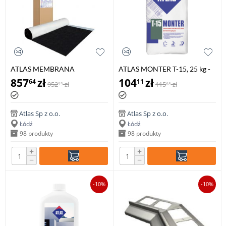
ATLAS MEMBRANA
ATLAS MONTER T-15, 25 kg -
BITUMICZNA SMB - asfaltowa
szybkowiążąca zaprawa
857
zł
104
zł
64
11
952
zł
115
zł
93
68
papa samoprzylepna, 15 mb
montażowa
Atlas Sp z o.o.
Atlas Sp z o.o.
Łódź
Łódź
98 produkty
98 produkty
+
+
−
−
-10%
-10%