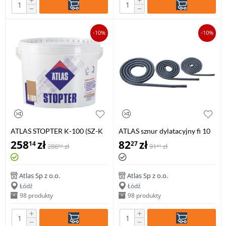
+
+
−
−
-10%
-10%
ATLAS STOPTER K-100 (SZ-K
ATLAS sznur dylatacyjny fi 10
100), 25 kg
mm, 50 mb
258
zł
82
zł
14
27
286
zł
91
zł
82
41
Atlas Sp z o.o.
Atlas Sp z o.o.
Łódź
Łódź
98 produkty
98 produkty
+
+
−
−