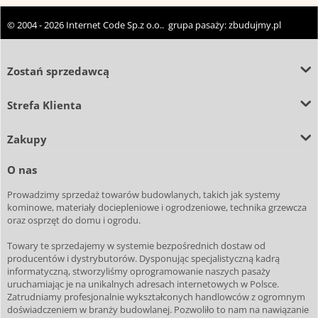
© 2004 - 2026 Internet Code Sp.z o.o.. grupa pasaży:
zbudujmy.pl
Zostań sprzedawcą
Strefa Klienta
Zakupy
O nas
Prowadzimy sprzedaż towarów budowlanych, takich jak systemy
kominowe, materiały dociepleniowe i ogrodzeniowe, technika grzewcza
oraz osprzęt do domu i ogrodu.
Towary te sprzedajemy w systemie bezpośrednich dostaw od
producentów i dystrybutorów. Dysponując specjalistyczną kadrą
informatyczną, stworzyliśmy oprogramowanie naszych pasaży
uruchamiając je na unikalnych adresach internetowych w Polsce.
Zatrudniamy profesjonalnie wykształconych handlowców z ogromnym
doświadczeniem w branży budowlanej. Pozwoliło to nam na nawiązanie