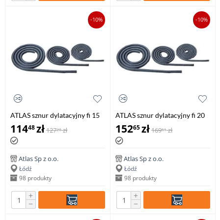
-10%
-10%
ATLAS sznur dylatacyjny fi 15
ATLAS sznur dylatacyjny fi 20
mm, 50 mb
mm, 50 mb
114
zł
152
zł
48
65
127
zł
169
zł
20
61
Atlas Sp z o.o.
Atlas Sp z o.o.
Łódź
Łódź
98 produkty
98 produkty
+
+
−
−