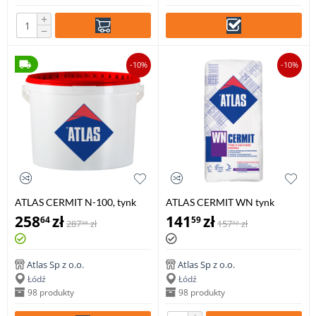
+
−
-10%
-10%
ATLAS CERMIT N-100, tynk
ATLAS CERMIT WN tynk
szablonowy akrylowy, 25 kg
mineralny imitujący naturalną
258
zł
141
zł
64
59
287
zł
157
zł
38
32
fakturę drewna, 25 kg
Atlas Sp z o.o.
Atlas Sp z o.o.
Łódź
Łódź
98 produkty
98 produkty