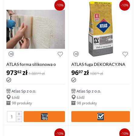
-10%
-10%
ATLAS forma silikonowa o
ATLAS fuga DEKORACYJNA
fakturze drewna, 20 cm x 2 mb
2kg, 1-15mm, z brokatem
973
zł
96
zł
62
07
1.081
zł
106
zł
80
75
Atlas Sp z o.o.
Atlas Sp z o.o.
Łódź
Łódź
98 produkty
98 produkty
+
−
-10%
-10%