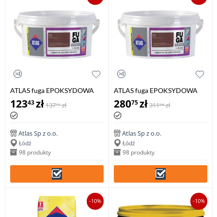
ATLAS fuga EPOKSYDOWA
ATLAS fuga EPOKSYDOWA
2kg, 1-10 mm -
5kg, 1-10 mm -
123
zł
280
zł
43
75
137
zł
311
zł
15
94
dwuskładnikowa
dwuskładnikowa
Atlas Sp z o.o.
Atlas Sp z o.o.
Łódź
Łódź
98 produkty
98 produkty
-10%
-10%