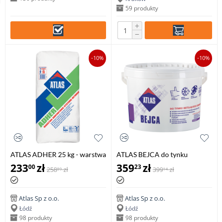
59 produkty
+
−
-10%
-10%
ATLAS ADHER 25 kg - warstwa
ATLAS BEJCA do tynku
kontaktowa systemu BETONER
imitującego drewno, 4 litry
233
zł
359
zł
00
23
258
zł
399
zł
89
14
Atlas Sp z o.o.
Atlas Sp z o.o.
Łódź
Łódź
98 produkty
98 produkty