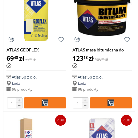
ATLAS GEOFLEX -
ATLAS masa bitumiczna do
wysokoelastyczny klej żelowy
fundamentów i dachów, 20 kg
69
zł
123
zł
48
13
77
zł
136
zł
20
81
2-15 mm
Atlas Sp z o.o.
Atlas Sp z o.o.
Łódź
Łódź
98 produkty
98 produkty
+
+
−
−
-10%
-10%