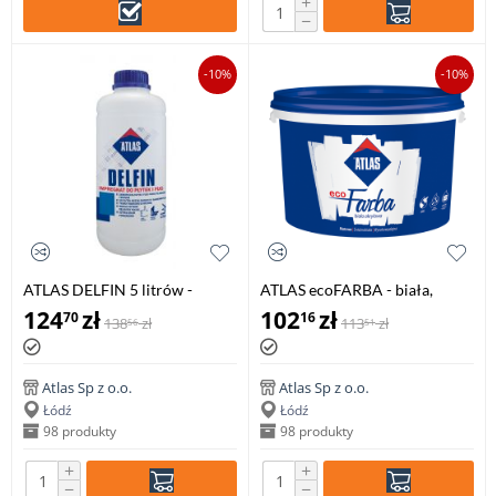
+
−
-10%
-10%
ATLAS DELFIN 5 litrów -
ATLAS ecoFARBA - biała,
impregnat do płytek i fug
akrylowa farba wewnętrzna -
124
zł
102
zł
70
16
138
zł
113
zł
56
51
10 litr
Atlas Sp z o.o.
Atlas Sp z o.o.
Łódź
Łódź
98 produkty
98 produkty
+
+
−
−