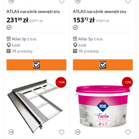
ATLAS narożnik zewnętrzny
ATLAS narożnik zewnętrzny
135° system 150, balkonowo-
90° system 100, balkonowo-
231
zł
153
zł
99
72
257
zł
170
zł
77
80
tarasowy (1 szt.)
tarasowy (1 szt.)
Atlas Sp z o.o.
Atlas Sp z o.o.
Łódź
Łódź
98 produkty
98 produkty
-10%
-10%