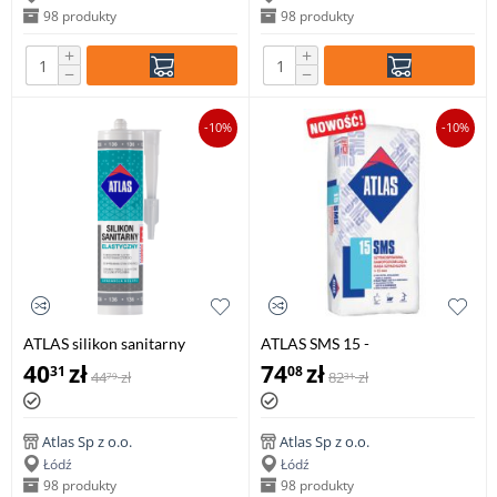
98 produkty
98 produkty
+
+
−
−
-10%
-10%
ATLAS silikon sanitarny
ATLAS SMS 15 -
elastyczny 280 ml
szybkosprawny,
40
zł
74
zł
31
08
44
zł
82
zł
79
31
samopoziomujący podkład
podłogowy (1-15 mm), 25 kg
Atlas Sp z o.o.
Atlas Sp z o.o.
Łódź
Łódź
98 produkty
98 produkty