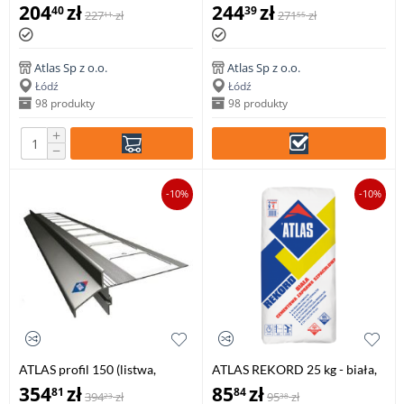
lateksowa farba wewnętrzna -
okapnik) balkonowy, tarasowy
204
zł
244
zł
40
39
227
zł
271
zł
11
55
10 litr
2 mb (1 szt.)
Atlas Sp z o.o.
Atlas Sp z o.o.
Łódź
Łódź
98 produkty
98 produkty
+
−
-10%
-10%
ATLAS profil 150 (listwa,
ATLAS REKORD 25 kg - biała,
okapnik) balkonowy, tarasowy
cementowa zaprawa
354
zł
85
zł
81
84
394
zł
95
zł
23
38
2 mb (1 szt.)
szpachlowa