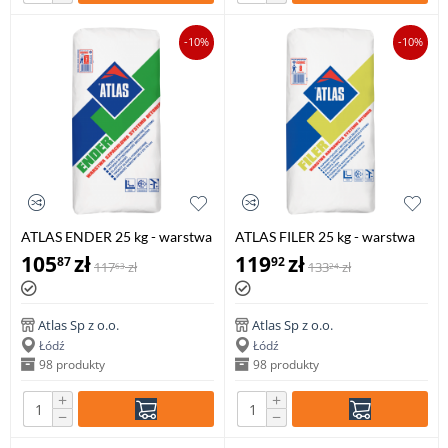
-10%
-10%
ATLAS ENDER 25 kg - warstwa
ATLAS FILER 25 kg - warstwa
szpachlowa systemu BETONER
naprawcza systemu BETONER
105
zł
119
zł
87
92
117
zł
133
zł
63
24
Atlas Sp z o.o.
Atlas Sp z o.o.
Łódź
Łódź
98 produkty
98 produkty
+
+
−
−