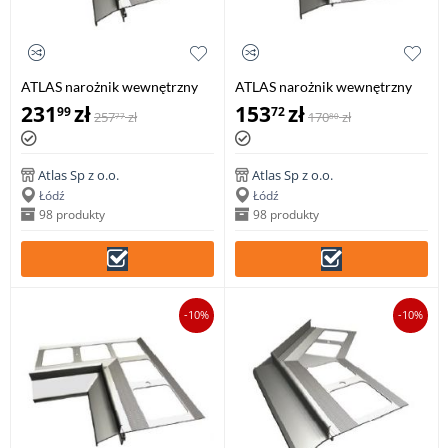
ATLAS narożnik wewnętrzny
ATLAS narożnik wewnętrzny
135° system 150, balkonowo-
90° system 100, balkonowo-
231
zł
153
zł
99
72
257
zł
170
zł
77
80
tarasowy (1 szt.)
tarasowy (1 szt.)
Atlas Sp z o.o.
Atlas Sp z o.o.
Łódź
Łódź
98 produkty
98 produkty
-10%
-10%