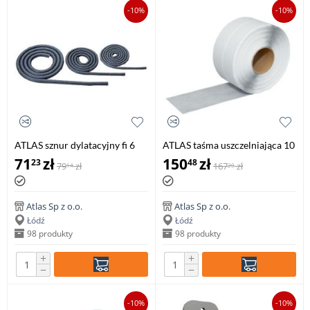
-10%
-10%
ATLAS sznur dylatacyjny fi 6
ATLAS taśma uszczelniająca 10
mm, 50 mb
mb /szer. 12cm/
71
zł
150
zł
23
48
79
zł
167
zł
14
20
Atlas Sp z o.o.
Atlas Sp z o.o.
Łódź
Łódź
98 produkty
98 produkty
+
+
−
−
-10%
-10%