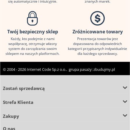
się automatycznie i intuicyjnie.
znanych marek.
Twój bezpieczny sklep
Zróżnicowane towary
Każdy, kto podejmie z nami
Prezentacja towarów jest
współpracę, otrzymuje własny
dopasowana do odpowiednich
system do zarządzania swoim
kategorii przypisanych indywidualnie
sklepem na naszych platformach.
dla każdego sprzedawcy.
© 2004 - 2026 Internet Code Sp.z o.o.. grupa pasaży:
zbudujmy.pl
Zostań sprzedawcą
Strefa Klienta
Zakupy
O nas