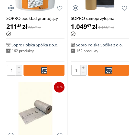
SOPRO podkład gruntujący
SOPRO samoprzylepna
pod izolację samoprzylepną
izolacja bitumiczna
211
zł
1.049
zł
48
97
234
zł
1.166
zł
98
63
SoproThene VA 879, 10 litrów
SoproThene BA 878, 1mb x
15mb
Sopro Polska Spółka z o.o.
Sopro Polska Spółka z o.o.
162 produkty
162 produkty
+
+
−
−
-10%