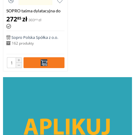
SOPRO taśma dylatacyjna do
uszczelnień bitumicznych KDB
272
zł
85
303
zł
17
756, 10 mb (szer. 24 cm)
Sopro Polska Spółka z o.o.
162 produkty
+
−