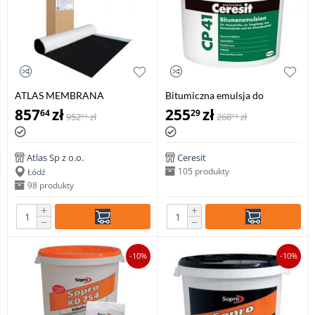
ATLAS MEMBRANA
Bitumiczna emulsja do
BITUMICZNA SMB - asfaltowa
gruntowania podłoży Ceresit
857
zł
255
zł
64
29
952
zł
268
zł
93
73
papa samoprzylepna, 15 mb
CP 41, 10 kg
Atlas Sp z o.o.
Ceresit
105 produkty
Łódź
98 produkty
+
+
−
−
-10%
-10%