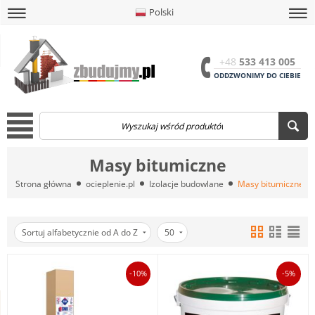
Polski
amknij
amknij menu
amknij menu
amknij menu
Menu
Otwór
+48
533 413 005
ODDZWONIMY DO CIEBIE
Menu
Masy bitumiczne
Strona główna
ocieplenie.pl
Izolacje budowlane
Masy bitumiczne
Sortuj alfabetycznie od A do Z
50
-10%
-5%