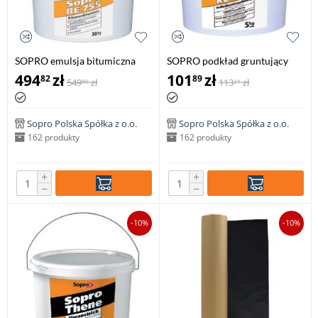
SOPRO emulsja bitumiczna
SOPRO podkład gruntujący
ISA 755, 30 kg
bitumiczny KDG 751, 5 kg
494
zł
101
zł
82
89
549
zł
113
zł
80
21
Sopro Polska Spółka z o.o.
Sopro Polska Spółka z o.o.
162 produkty
162 produkty
+
+
−
−
-10%
-10%