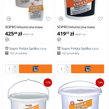
SOPRO bitumiczna masa
SOPRO bitumiczna masa
uszczelniająca
uszczelniająca KSP 652, 30 litr
425
zł
419
zł
48
37
472
zł
465
zł
76
97
dwuskładnikowa KD 754, 30
litr
Sopro Polska Spółka z o.o.
Sopro Polska Spółka z o.o.
162 produkty
162 produkty
+
+
−
−
-10%
-10%