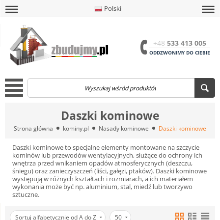
Polski
amknij
amknij menu
amknij menu
amknij menu
Menu
Otwór
+48
533 413 005
ODDZWONIMY DO CIEBIE
Menu
Daszki kominowe
Strona główna
kominy.pl
Nasady kominowe
Daszki kominowe
Daszki kominowe to specjalne elementy montowane na szczycie
kominów lub przewodów wentylacyjnych, służące do ochrony ich
wnętrza przed wnikaniem opadów atmosferycznych (deszczu,
śniegu) oraz zanieczyszczeń (liści, gałęzi, ptaków). Daszki kominowe
występują w różnych kształtach i rozmiarach, a ich materiałem
wykonania może być np. aluminium, stal, miedź lub tworzywo
sztuczne.
Sortuj alfabetycznie od A do Z
50