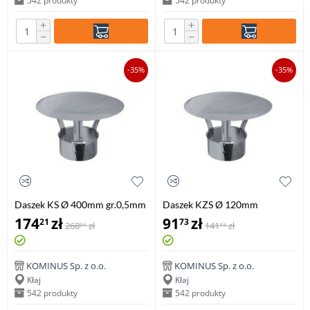
542 produkty
542 produkty
+
+
−
−
-35%
-35%
Daszek KS Ø 400mm gr.0,5mm
Daszek KZS Ø 120mm
gr.0,8mm
174
zł
91
zł
21
73
268
zł
141
zł
01
13
KOMINUS Sp. z o.o.
KOMINUS Sp. z o.o.
Kłaj
Kłaj
542 produkty
542 produkty