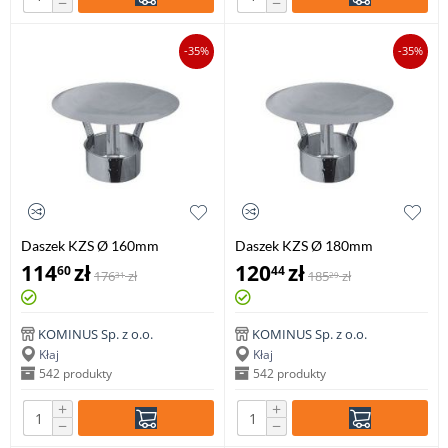
−
−
-35%
-35%
Daszek KZS Ø 160mm
Daszek KZS Ø 180mm
gr.0,8mm
gr.0,8mm
114
zł
120
zł
60
44
176
zł
185
zł
31
29
KOMINUS Sp. z o.o.
KOMINUS Sp. z o.o.
Kłaj
Kłaj
542 produkty
542 produkty
+
+
−
−