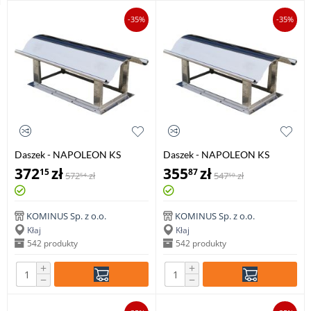
-35%
-35%
Daszek - NAPOLEON KS
Daszek - NAPOLEON KS
140x350mm
200x200mm
372
zł
355
zł
15
87
572
zł
547
zł
54
50
KOMINUS Sp. z o.o.
KOMINUS Sp. z o.o.
Kłaj
Kłaj
542 produkty
542 produkty
+
+
−
−