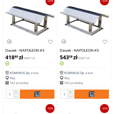
-35%
-35%
Daszek - NAPOLEON KS
Daszek - NAPOLEON KS
270x270mm
400x400mm
418
zł
543
zł
80
58
644
zł
836
zł
31
27
KOMINUS Sp. z o.o.
KOMINUS Sp. z o.o.
Kłaj
Kłaj
542 produkty
542 produkty
+
+
−
−
-35%
-35%