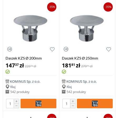
-35%
-35%
Daszek KZS Ø 200mm
Daszek KZS Ø 250mm
gr.0,8mm
gr.0,8mm
147
zł
181
zł
37
81
226
zł
279
zł
73
71
KOMINUS Sp. z o.o.
KOMINUS Sp. z o.o.
Kłaj
Kłaj
542 produkty
542 produkty
+
+
−
−