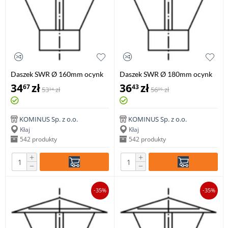
Daszek SWR Ø 160mm ocynk
Daszek SWR Ø 180mm ocynk
34
zł
36
zł
67
43
53
zł
56
zł
34
05
KOMINUS Sp. z o.o.
KOMINUS Sp. z o.o.
Kłaj
Kłaj
542 produkty
542 produkty
+
+
−
−
-35%
-35%