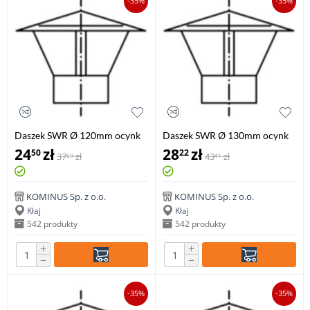
-35%
-35%
Daszek SWR Ø 120mm ocynk
Daszek SWR Ø 130mm ocynk
24
zł
28
zł
50
22
37
zł
43
zł
69
41
KOMINUS Sp. z o.o.
KOMINUS Sp. z o.o.
Kłaj
Kłaj
542 produkty
542 produkty
+
+
−
−
-35%
-35%