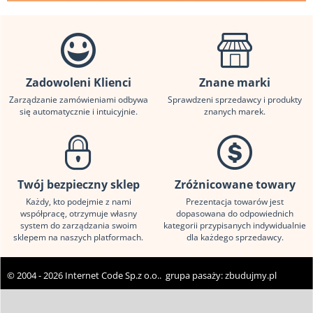
Zadowoleni Klienci
Znane marki
Zarządzanie zamówieniami odbywa
Sprawdzeni sprzedawcy i produkty
się automatycznie i intuicyjnie.
znanych marek.
Twój bezpieczny sklep
Zróżnicowane towary
Każdy, kto podejmie z nami
Prezentacja towarów jest
współpracę, otrzymuje własny
dopasowana do odpowiednich
system do zarządzania swoim
kategorii przypisanych indywidualnie
sklepem na naszych platformach.
dla każdego sprzedawcy.
© 2004 - 2026 Internet Code Sp.z o.o.. grupa pasaży:
zbudujmy.pl