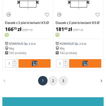
Daszek z 2 pierścieniami KS Ø
Daszek z 2 pierścieniami KS Ø
130mm gr.0,5mm
150mm gr.0,5mm
166
zł
181
zł
75
43
256
zł
279
zł
54
13
KOMINUS Sp. z o.o.
KOMINUS Sp. z o.o.
Kłaj
Kłaj
542 produkty
542 produkty
+
+
−
−
1
2
3