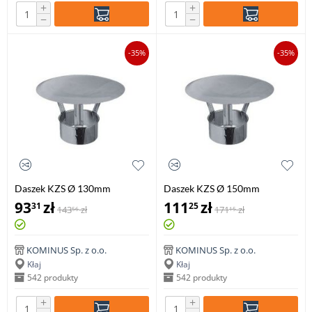
+
+
−
−
-35%
-35%
Daszek KZS Ø 130mm
Daszek KZS Ø 150mm
gr.0,8mm
gr.0,8mm
93
zł
111
zł
31
25
143
zł
171
zł
56
15
KOMINUS Sp. z o.o.
KOMINUS Sp. z o.o.
Kłaj
Kłaj
542 produkty
542 produkty
+
+