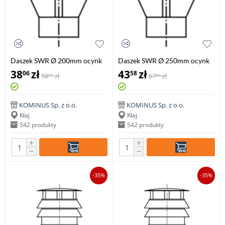
Daszek SWR Ø 200mm ocynk
Daszek SWR Ø 250mm ocynk
38
zł
43
zł
06
58
58
zł
67
zł
55
05
KOMINUS Sp. z o.o.
KOMINUS Sp. z o.o.
Kłaj
Kłaj
542 produkty
542 produkty
+
+
−
−
-35%
-35%