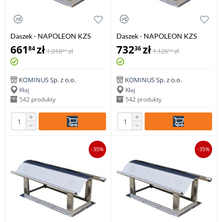
Daszek - NAPOLEON KZS
Daszek - NAPOLEON KZS
400x400mm
400x500mm
661
zł
732
zł
84
36
1.018
zł
1.126
zł
21
71
KOMINUS Sp. z o.o.
KOMINUS Sp. z o.o.
Kłaj
Kłaj
542 produkty
542 produkty
+
+
−
−
-35%
-35%