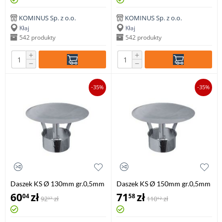
KOMINUS Sp. z o.o.
KOMINUS Sp. z o.o.
Kłaj
Kłaj
542 produkty
542 produkty
+
+
−
−
-35%
-35%
Daszek KS Ø 130mm gr.0,5mm
Daszek KS Ø 150mm gr.0,5mm
60
zł
71
zł
04
58
92
zł
110
zł
37
12