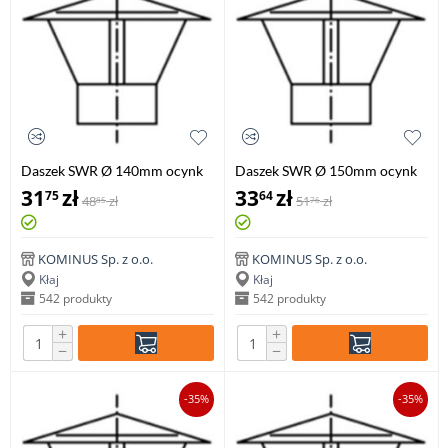
Daszek SWR Ø 140mm ocynk
Daszek SWR Ø 150mm ocynk
31
zł
33
zł
75
64
48
zł
51
zł
85
76
KOMINUS Sp. z o.o.
KOMINUS Sp. z o.o.
Kłaj
Kłaj
542 produkty
542 produkty
+
+
−
−
-35%
-35%