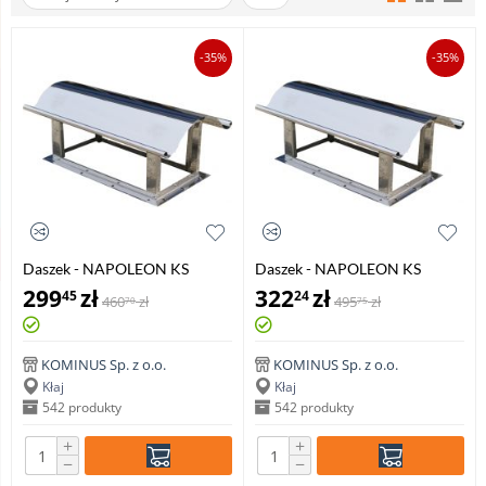
-35%
-35%
Daszek - NAPOLEON KS
Daszek - NAPOLEON KS
140x140mm
140x270mm
299
zł
322
zł
45
24
460
zł
495
zł
70
75
KOMINUS Sp. z o.o.
KOMINUS Sp. z o.o.
Kłaj
Kłaj
542 produkty
542 produkty
+
+
−
−