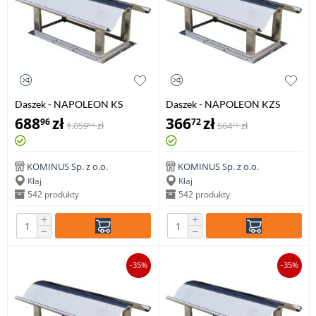
Daszek - NAPOLEON KS
Daszek - NAPOLEON KZS
500x600mm
140x140mm
688
zł
366
zł
96
72
1.059
zł
564
zł
94
19
KOMINUS Sp. z o.o.
KOMINUS Sp. z o.o.
Kłaj
Kłaj
542 produkty
542 produkty
+
+
−
−
-35%
-35%