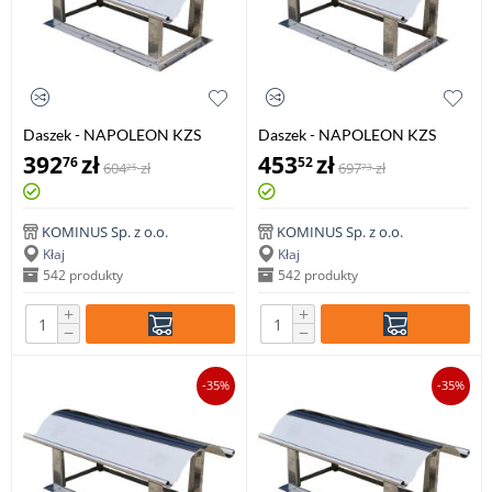
Daszek - NAPOLEON KZS
Daszek - NAPOLEON KZS
140x270mm
140x350mm
392
zł
453
zł
76
52
604
zł
697
zł
25
73
KOMINUS Sp. z o.o.
KOMINUS Sp. z o.o.
Kłaj
Kłaj
542 produkty
542 produkty
+
+
−
−
-35%
-35%