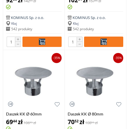
92
zł
102
zł
142
zł
157
zł
09
86
KOMINUS Sp. z o.o.
KOMINUS Sp. z o.o.
Kłaj
Kłaj
542 produkty
542 produkty
+
+
−
−
-35%
-35%
Daszek KK Ø 60mm
Daszek KK Ø 80mm
69
zł
70
zł
44
52
106
zł
108
zł
83
50