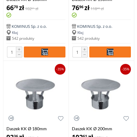
66
zł
76
zł
70
96
102
zł
118
zł
61
40
KOMINUS Sp. z o.o.
KOMINUS Sp. z o.o.
Kłaj
Kłaj
542 produkty
542 produkty
+
+
−
−
-35%
-35%
Daszek KK Ø 180mm
Daszek KK Ø 200mm
36
61