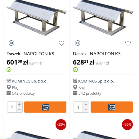
Daszek - NAPOLEON KS
Daszek - NAPOLEON KS
400x500mm
400x600mm
601
zł
628
zł
08
21
924
zł
966
zł
74
47
KOMINUS Sp. z o.o.
KOMINUS Sp. z o.o.
Kłaj
Kłaj
542 produkty
542 produkty
+
+
−
−
-35%
-35%