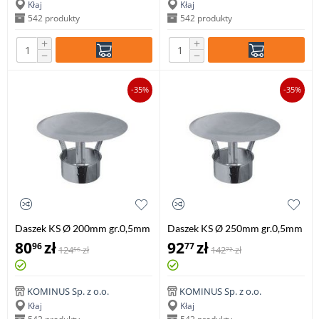
Kłaj
Kłaj
542 produkty
542 produkty
+
+
−
−
-35%
-35%
Daszek KS Ø 200mm gr.0,5mm
Daszek KS Ø 250mm gr.0,5mm
80
zł
92
zł
96
77
124
zł
142
zł
56
72
KOMINUS Sp. z o.o.
KOMINUS Sp. z o.o.
Kłaj
Kłaj