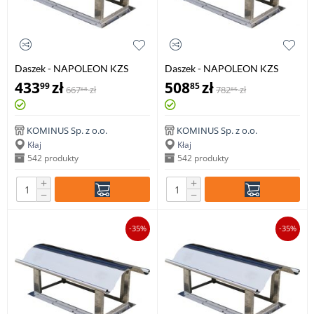
Daszek - NAPOLEON KZS
Daszek - NAPOLEON KZS
200x200mm
270x270mm
433
zł
508
zł
99
85
667
zł
782
zł
68
85
KOMINUS Sp. z o.o.
KOMINUS Sp. z o.o.
Kłaj
Kłaj
542 produkty
542 produkty
+
+
−
−
-35%
-35%