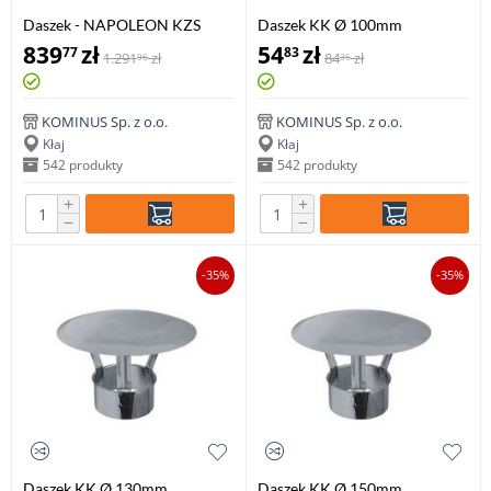
Daszek - NAPOLEON KZS
Daszek KK Ø 100mm
500x600mm
839
zł
54
zł
77
83
1.291
zł
84
zł
96
35
KOMINUS Sp. z o.o.
KOMINUS Sp. z o.o.
Kłaj
Kłaj
542 produkty
542 produkty
+
+
−
−
-35%
-35%
Daszek KK Ø 130mm
Daszek KK Ø 150mm