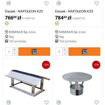
Daszek - NAPOLEON KZS
Daszek - NAPOLEON KZS
400x600mm
500x500mm
766
zł
784
zł
00
44
1.178
zł
1.206
zł
46
83
KOMINUS Sp. z o.o.
KOMINUS Sp. z o.o.
Kłaj
Kłaj
542 produkty
542 produkty
+
+
−
−
-35%
-35%