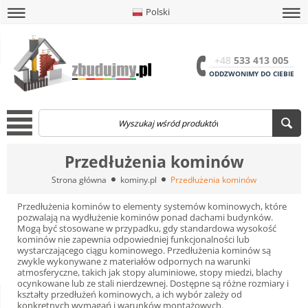
Polski
amknij
amknij menu
amknij menu
amknij menu
Menu
Otwór
+48
533 413 005
ODDZWONIMY DO CIEBIE
Menu
Przedłużenia kominów
Strona główna
kominy.pl
Przedłużenia kominów
Przedłużenia kominów to elementy systemów kominowych, które
pozwalają na wydłużenie kominów ponad dachami budynków.
Mogą być stosowane w przypadku, gdy standardowa wysokość
kominów nie zapewnia odpowiedniej funkcjonalności lub
wystarczającego ciągu kominowego. Przedłużenia kominów są
zwykle wykonywane z materiałów odpornych na warunki
atmosferyczne, takich jak stopy aluminiowe, stopy miedzi, blachy
ocynkowane lub ze stali nierdzewnej. Dostępne są różne rozmiary i
kształty przedłużeń kominowych, a ich wybór zależy od
konkretnych wymagań i warunków montażowych.