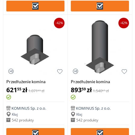
-42%
-42%
Przedłużenie komina
Przedłużenie komina
izolowane owalne 0,5mb
izolowane owalne 1mb
621
zł
893
zł
55
59
1.071
zł
1.540
zł
63
67
gr.0,8mm
gr.0,8mm
KOMINUS Sp. z o.o.
KOMINUS Sp. z o.o.
Kłaj
Kłaj
542 produkty
542 produkty