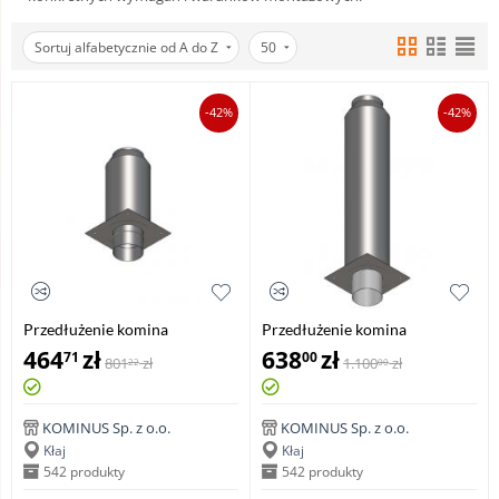
Sortuj alfabetycznie od A do Z
50
-42%
-42%
Przedłużenie komina
Przedłużenie komina
izolowane okrągłe 0,5mb
izolowane okrągłe 1mb
464
zł
638
zł
71
00
801
zł
1.100
zł
22
00
gr.0,8mm
gr.0,8mm
KOMINUS Sp. z o.o.
KOMINUS Sp. z o.o.
Kłaj
Kłaj
542 produkty
542 produkty