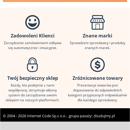
Zadowoleni Klienci
Znane marki
Zarządzanie zamówieniami odbywa
Sprawdzeni sprzedawcy i produkty
się automatycznie i intuicyjnie.
znanych marek.
Twój bezpieczny sklep
Zróżnicowane towary
Każdy, kto podejmie z nami
Prezentacja towarów jest
współpracę, otrzymuje własny
dopasowana do odpowiednich
system do zarządzania swoim
kategorii przypisanych indywidualnie
sklepem na naszych platformach.
dla każdego sprzedawcy.
© 2004 - 2026 Internet Code Sp.z o.o.. grupa pasaży:
zbudujmy.pl