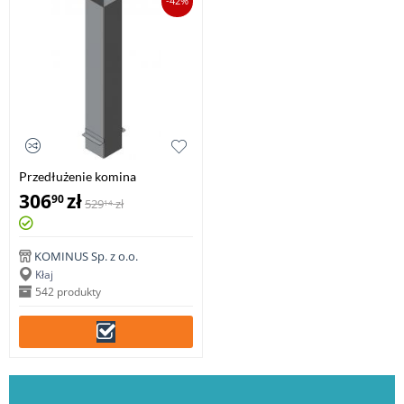
-42%
Przedłużenie komina
prostokątne 1mb gr.0,8mm
306
zł
90
529
zł
14
KOMINUS Sp. z o.o.
Kłaj
542 produkty