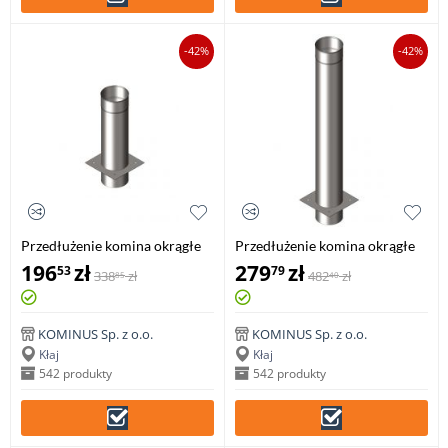
-42%
-42%
Przedłużenie komina okrągłe
Przedłużenie komina okrągłe
0,5mb gr.0,8mm
1mb gr.0,8mm
196
zł
279
zł
53
79
338
zł
482
zł
85
40
KOMINUS Sp. z o.o.
KOMINUS Sp. z o.o.
Kłaj
Kłaj
542 produkty
542 produkty