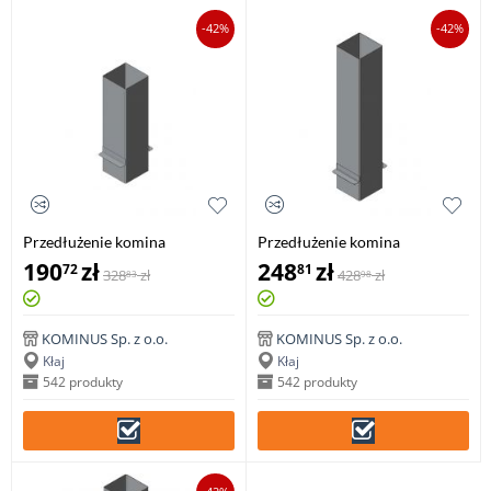
-42%
-42%
Przedłużenie komina
Przedłużenie komina
prostokątne 0,5mb gr.0,8mm
prostokątne 0,75mb gr.0,8mm
190
zł
248
zł
72
81
328
zł
428
zł
83
98
KOMINUS Sp. z o.o.
KOMINUS Sp. z o.o.
Kłaj
Kłaj
542 produkty
542 produkty