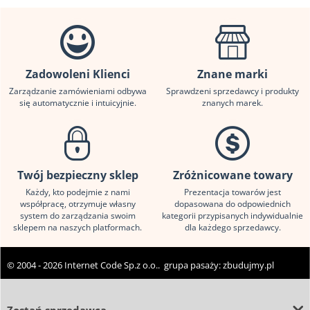
Zadowoleni Klienci
Znane marki
Zarządzanie zamówieniami odbywa
Sprawdzeni sprzedawcy i produkty
się automatycznie i intuicyjnie.
znanych marek.
Twój bezpieczny sklep
Zróżnicowane towary
Każdy, kto podejmie z nami
Prezentacja towarów jest
współpracę, otrzymuje własny
dopasowana do odpowiednich
system do zarządzania swoim
kategorii przypisanych indywidualnie
sklepem na naszych platformach.
dla każdego sprzedawcy.
© 2004 - 2026 Internet Code Sp.z o.o.. grupa pasaży:
zbudujmy.pl
Zostań sprzedawcą