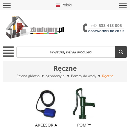
Polski
amknij
amknij menu
amknij menu
amknij menu
Menu
Otwór
+48
533 413 005
ODDZWONIMY DO CIEBIE
Menu
Ręczne
Strona główna
ogrodowy.pl
Pompy do wody
Ręczne
AKCESORIA
POMPY